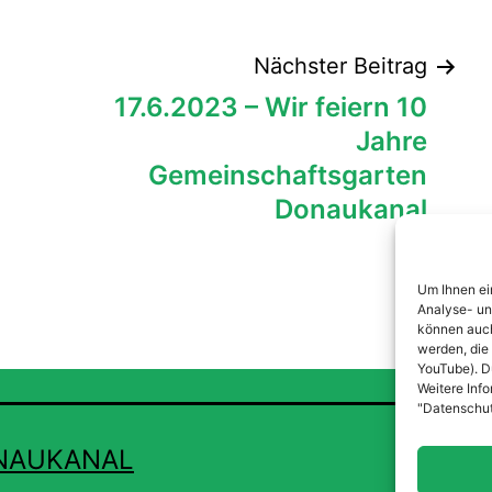
tion
Nächster Beitrag
17.6.2023 – Wir feiern 10
Jahre
Gemeinschaftsgarten
Donaukanal
Um Ihnen ei
Analyse- un
können auch
werden, die
YouTube). Du
Weitere Info
"Datenschut
NAUKANAL