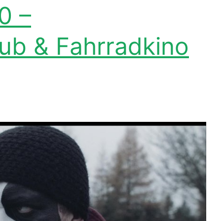
0 –
ub & Fahrradkino